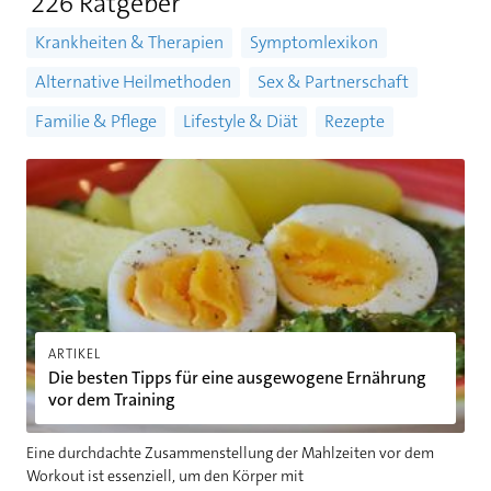
226 Ratgeber
Krankheiten & Therapien
Symptomlexikon
Alternative Heilmethoden
Sex & Partnerschaft
Familie & Pflege
Lifestyle & Diät
Rezepte
Die besten Tipps für eine ausgewogene Ernährung vor dem Tra
ARTIKEL
Die besten Tipps für eine ausgewogene Ernährung
vor dem Training
Eine durchdachte Zusammenstellung der Mahlzeiten vor dem
Workout ist essenziell, um den Körper mit