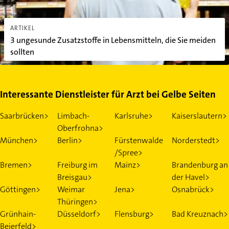
ARTIKEL
3 ungesunde Zusatzstoffe in Lebensmitteln, die Sie meiden
sollten
Interessante Dienstleister für Arzt bei Gelbe Seiten
Saarbrücken>
Limbach-
Karlsruhe>
Kaiserslautern>
Oberfrohna>
München>
Berlin>
Fürstenwalde
Norderstedt>
/Spree>
Bremen>
Freiburg im
Mainz>
Brandenburg an
Breisgau>
der Havel>
Göttingen>
Weimar
Jena>
Osnabrück>
Thüringen>
Grünhain-
Düsseldorf>
Flensburg>
Bad Kreuznach>
Beierfeld>