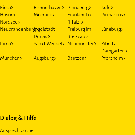
Riesa>
Bremerhaven>
Pinneberg>
Köln>
Husum
Meerane>
Frankenthal
Pirmasens>
Nordsee>
(Pfalz)>
Neubrandenburg>
Ingolstadt
Freiburg im
Lüneburg>
Donau>
Breisgau>
Pirna>
Sankt Wendel>
Neumünster>
Ribnitz-
Damgarten>
München>
Augsburg>
Bautzen>
Pforzheim>
Dialog & Hilfe
Ansprechpartner