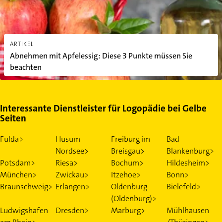
ARTIKEL
Abnehmen mit Apfelessig: Diese 3 Punkte müssen Sie
beachten
Interessante Dienstleister für Logopädie bei Gelbe
Seiten
Fulda>
Husum
Freiburg im
Bad
Nordsee>
Breisgau>
Blankenburg>
Potsdam>
Riesa>
Bochum>
Hildesheim>
München>
Zwickau>
Itzehoe>
Bonn>
Braunschweig>
Erlangen>
Oldenburg
Bielefeld>
(Oldenburg)>
Ludwigshafen
Dresden>
Marburg>
Mühlhausen