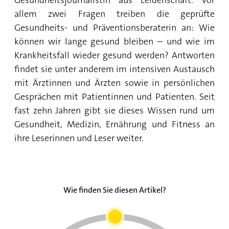
Gesundheitsjournalistin aus Leidenschaft. Vor
Wie viel Kalorien hat Couscous? So gesund ist
allem zwei Fragen treiben die geprüfte
er
Gesundheits- und Präventionsberaterin an: Wie
können wir lange gesund bleiben – und wie im
Low-Carb-Frühstück mit Haferflocken: 5 Tipps
Krankheitsfall wieder gesund werden? Antworten
findet sie unter anderem im intensiven Austausch
Ist Porridge gesund? 3 Fakten zum
mit Ärztinnen und Ärzten sowie in persönlichen
Frühstückstrend Haferbrei
Gesprächen mit Patientinnen und Patienten. Seit
fast zehn Jahren gibt sie dieses Wissen rund um
Brauner Reis oder weißer Reis: Was ist
Gesundheit, Medizin, Ernährung und Fitness an
gesünder?
ihre Leserinnen und Leser weiter.
Chia-Samen-Wasser: Warum das Getränk ideal
zum Abnehmen ist
Glutenfrei essen: Warum der Trend nicht immer
Wie finden Sie diesen Artikel?
gesund ist