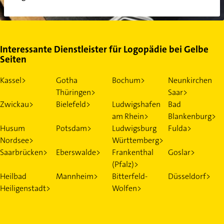
Interessante Dienstleister für Logopädie bei Gelbe
Seiten
Kassel>
Gotha
Bochum>
Neunkirchen
Thüringen>
Saar>
Zwickau>
Bielefeld>
Ludwigshafen
Bad
am Rhein>
Blankenburg>
Husum
Potsdam>
Ludwigsburg
Fulda>
Nordsee>
Württemberg>
Saarbrücken>
Eberswalde>
Frankenthal
Goslar>
(Pfalz)>
Heilbad
Mannheim>
Bitterfeld-
Düsseldorf>
Heiligenstadt>
Wolfen>