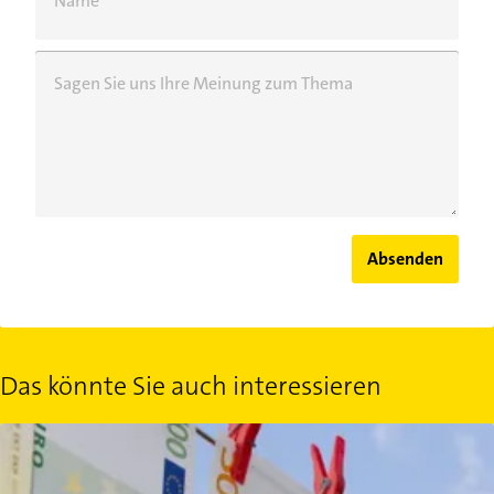
Name
Sagen Sie uns Ihre Meinung zum Thema
Absenden
Das könnte Sie auch interessieren
So funktioniert Geldwäsche