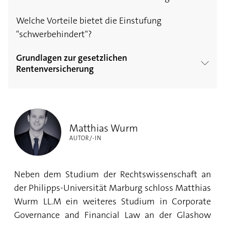
Welche Vorteile bietet die Einstufung
"schwerbehindert"?
Grundlagen zur gesetzlichen
Rentenversicherung
Grundlagen zur gesetzlichen
Matthias Wurm
Rentenversicherung
Matthias Wurm
Die Witwenrente
AUTOR/-IN
Waisenrente - Die staatliche Hilfe für
Hinterbliebene
Neben dem Studium der Rechtswissenschaft an
der Philipps-Universität Marburg schloss Matthias
Die Erziehungsrente
Wurm LL.M ein weiteres Studium in Corporate
Governance and Financial Law an der Glashow