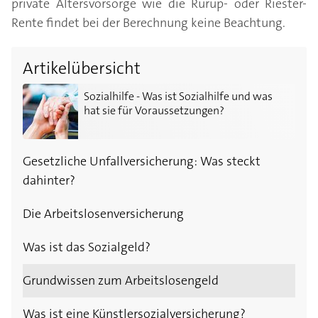
private Altersvorsorge wie die Rürup- oder Riester-
Rente findet bei der Berechnung keine Beachtung.
Artikelübersicht
Sozialhilfe - Was ist Sozialhilfe und was hat sie für 
Sozialhilfe - Was ist Sozialhilfe und was
hat sie für Voraussetzungen?
Gesetzliche Unfallversicherung: Was steckt
dahinter?
Die Arbeitslosenversicherung
Was ist das Sozialgeld?
Grundwissen zum Arbeitslosengeld
Was ist eine Künstlersozialversicherung?