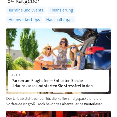
84 Ratgeber
Termine und Events
Finanzierung
Heimwerkertipps
Haushaltstipps
Parken am Flughafen – Entlasten Sie die Urlaubskasse und start
ARTIKEL
Parken am Flughafen – Entlasten Sie die
Urlaubskasse und starten Sie stressfrei in den
Urlaub
Der Urlaub steht vor der Tür, die Koffer sind gepackt, und die
Vorfreude ist groß. Doch bevor das Abenteuer be
weiterlesen
Halloween mal anders: 5 kreative Ideen für Ihr Fest