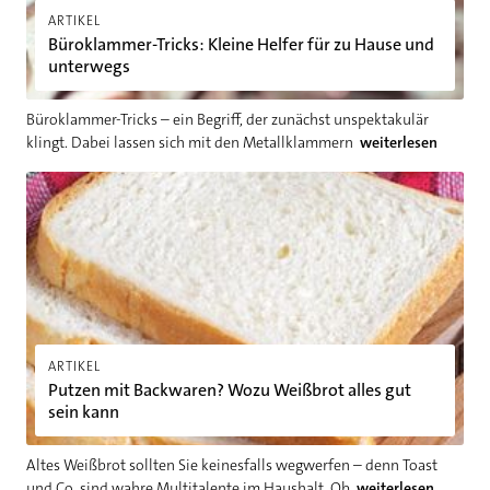
ARTIKEL
Büroklammer-Tricks: Kleine Helfer für zu Hause und
unterwegs
Büroklammer-Tricks – ein Begriff, der zunächst unspektakulär
klingt. Dabei lassen sich mit den Metallklammern
weiterlesen
Putzen mit Backwaren? Wozu Weißbrot alles gut sein kann
ARTIKEL
Putzen mit Backwaren? Wozu Weißbrot alles gut
sein kann
Altes Weißbrot sollten Sie keinesfalls wegwerfen – denn Toast
und Co. sind wahre Multitalente im Haushalt. Ob
weiterlesen