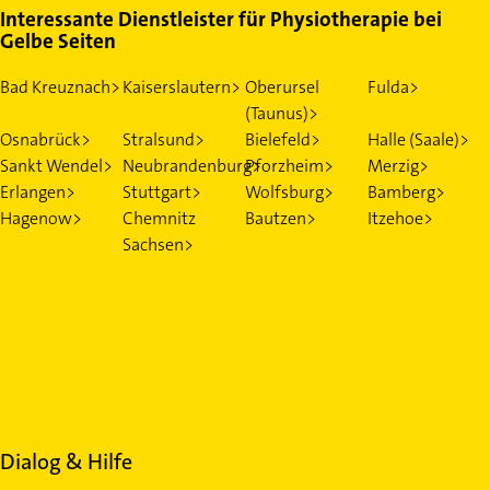
Interessante Dienstleister für Physiotherapie bei
Gelbe Seiten
Bad Kreuznach>
Kaiserslautern>
Oberursel
Fulda>
(Taunus)>
Osnabrück>
Stralsund>
Bielefeld>
Halle (Saale)>
Sankt Wendel>
Neubrandenburg>
Pforzheim>
Merzig>
Erlangen>
Stuttgart>
Wolfsburg>
Bamberg>
Hagenow>
Chemnitz
Bautzen>
Itzehoe>
Sachsen>
Dialog & Hilfe