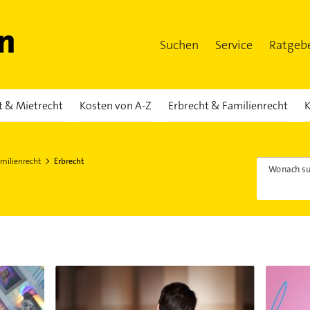
Suchen
Service
Ratgeb
t & Mietrecht
Kosten von A-Z
Erbrecht & Familienrecht
K
milienrecht
Erbrecht
Wonach su
r erbt von wem?
Ratgeber: Tod eines Angehörigen
Wann best