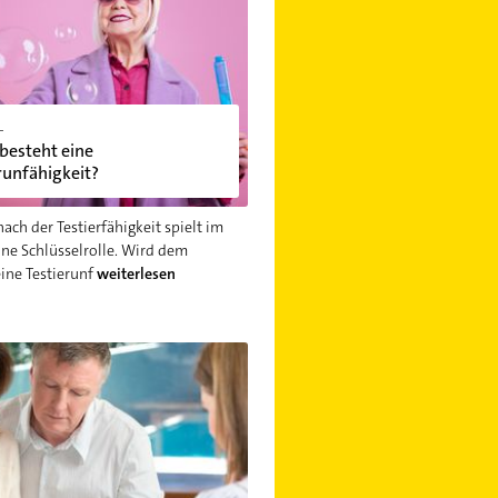
L
besteht eine
runfähigkeit?
nach der Testierfähigkeit spielt im
ine Schlüsselrolle. Wird dem
eine Testierunf
weiterlesen
ich?
Testament: Vor- und Nachteile dieser Erbregelung