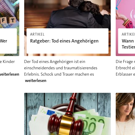
ARTIKEL
ARTIKE
 Wer
Ratgeber: Tod eines Angehörigen
Wann 
Testie
he Kinder
Der Tod eines Angehörigen ist ein
Die Frage 
einschneidendes und traumatisierendes
Erbrecht e
eiterlesen
Erlebnis. Schock und Trauer machen es
Erblasser 
weiterlesen
Nachlass verwalten: Was kostet eine Erbschaft eigentl
Berliner 