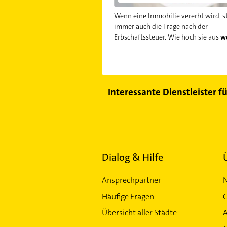
Wenn eine Immobilie vererbt wird, st
immer auch die Frage nach der
Erbschaftssteuer. Wie hoch sie aus
we
Interessante Dienstleister f
Dialog & Hilfe
Ansprechpartner
Häufige Fragen
G
Übersicht aller Städte