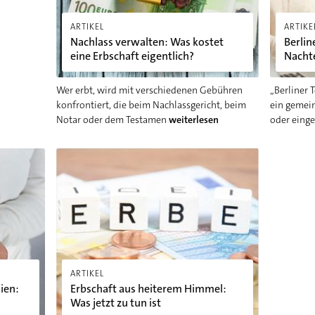
ARTIKEL
ARTIKE
Nachlass verwalten: Was kostet
Berlin
eine Erbschaft eigentlich?
Nachte
Wer erbt, wird mit verschiedenen Gebühren
„Berliner 
konfrontiert, die beim Nachlassgericht, beim
ein gemei
Notar oder dem Testamen
weiterlesen
oder eing
: Regelungen und Freibeträge
Erbschaft aus heiterem Himmel: Was jetzt zu tun ist
ARTIKEL
ien:
Erbschaft aus heiterem Himmel:
Was jetzt zu tun ist