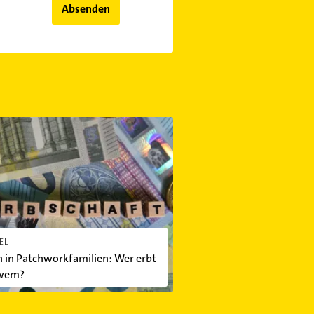
Absenden
n Patchworkfamilien: Wer erbt von wem?
EL
 in Patchworkfamilien: Wer erbt
wem?