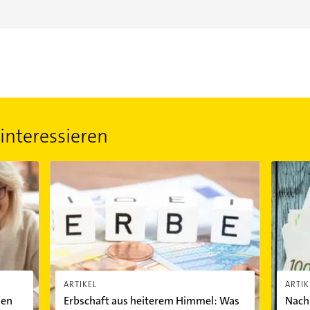
interessieren
flichtteil?
Erbschaft aus heiterem Himmel: Was jetzt zu tun ist
Nachlass
ARTIKEL
ARTIK
den
Erbschaft aus heiterem Himmel: Was
Nachl