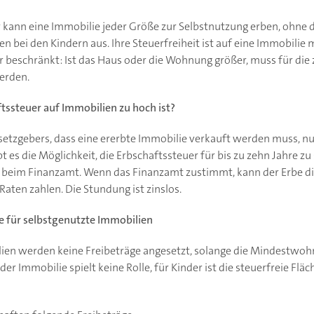
kann eine Immobilie jeder Größe zur Selbstnutzung erben, ohne da
en bei den Kindern aus. Ihre Steuerfreiheit ist auf eine Immobilie 
beschränkt: Ist das Haus oder die Wohnung größer, muss für die
erden.
tssteuer auf Immobilien zu hoch ist?
Gesetzgebers, dass eine ererbte Immobilie verkauft werden muss, n
t es die Möglichkeit, die Erbschaftssteuer für bis zu zehn Jahre 
ag beim Finanzamt. Wenn das Finanzamt zustimmt, kann der Erbe di
aten zahlen. Die Stundung ist zinslos.
ge für selbstgenutzte Immobilien
lien werden keine Freibeträge angesetzt, solange die Mindestwo
der Immobilie spielt keine Rolle, für Kinder ist die steuerfreie F