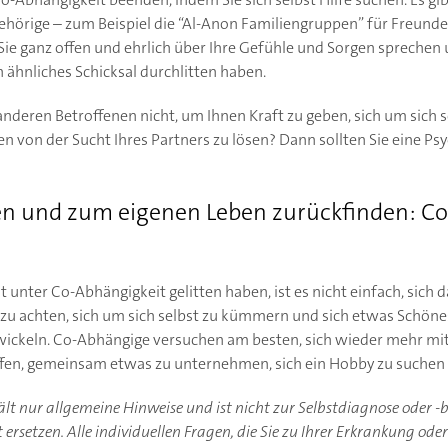
ehörige – zum Beispiel die “Al-Anon Familiengruppen” für Freunde
ie ganz offen und ehrlich über Ihre Gefühle und Sorgen sprechen un
n ähnliches Schicksal durchlitten haben.
nderen Betroffenen nicht, um Ihnen Kraft zu geben, sich um sich 
en von der Sucht Ihres Partners zu lösen? Dann sollten Sie eine P
en und zum eigenen Leben zurückfinden: C
t unter Co-Abhängigkeit gelitten haben, ist es nicht einfach, sich 
h zu achten, sich um sich selbst zu kümmern und sich etwas Schöne
ickeln. Co-Abhängige versuchen am besten, sich wieder mehr mit
ffen, gemeinsam etwas zu unternehmen, sich ein Hobby zu suchen
hält nur allgemeine Hinweise und ist nicht zur Selbstdiagnose oder 
ersetzen. Alle individuellen Fragen, die Sie zu Ihrer Erkrankung ode