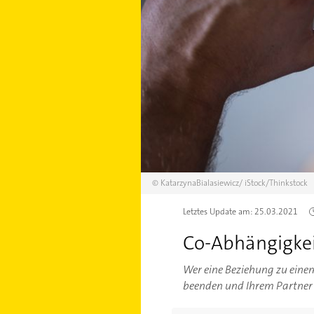
©
KatarzynaBialasiewicz/
iStock/Thinkstock
Letztes Update am:
25.03.2021
Co-Abhängigkei
Wer eine Beziehung zu einem
beenden und Ihrem Partner h