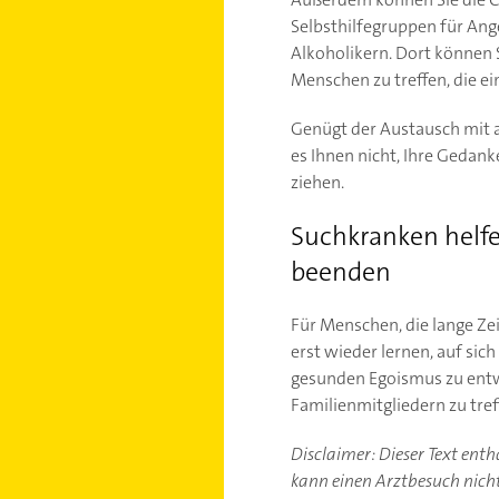
Selbsthilfegruppen für Ang
Alkoholikern. Dort können S
Menschen zu treffen, die ei
Genügt der Austausch mit a
es Ihnen nicht, Ihre Gedank
ziehen.
Suchkranken helf
beenden
Für Menschen, die lange Zei
erst wieder lernen, auf sic
gesunden Egoismus zu entw
Familienmitgliedern zu tre
Disclaimer: Dieser Text ent
kann einen Arztbesuch nicht 