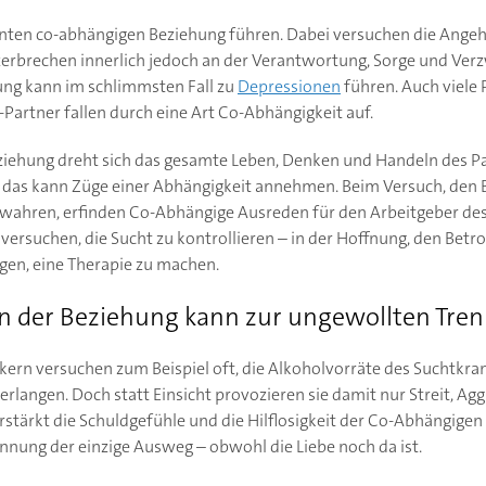
nten co-abhängigen Beziehung führen. Dabei versuchen die Angeh
zerbrechen innerlich jedoch an der Verantwortung, Sorge und Verz
ung kann im schlimmsten Fall zu
Depressionen
führen. Auch viele 
Partner fallen durch eine Art Co-Abhängigkeit auf.
ziehung dreht sich das gesamte Leben, Denken und Handeln des P
 das kann Züge einer Abhängigkeit annehmen. Beim Versuch, den 
wahren, erfinden Co-Abhängige Ausreden für den Arbeitgeber des
 versuchen, die Sucht zu kontrollieren – in der Hoffnung, den Betro
gen, eine Therapie zu machen.
in der Beziehung kann zur ungewollten Tre
ern versuchen zum Beispiel oft, die Alkoholvorräte des Suchtkra
 erlangen. Doch statt Einsicht provozieren sie damit nur Streit, Ag
stärkt die Schuldgefühle und die Hilflosigkeit der Co-Abhängigen 
Trennung der einzige Ausweg – obwohl die Liebe noch da ist.