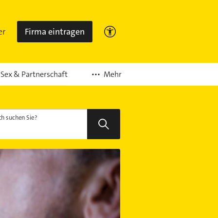
er
Firma eintragen
Mehr
Sex & Partnerschaft
h suchen Sie?