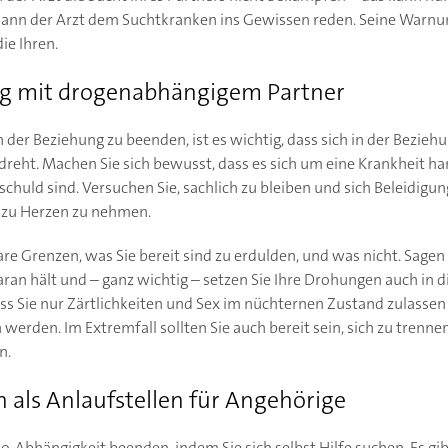
kann der Arzt dem Suchtkranken ins Gewissen reden. Seine Warn
ie Ihren.
g mit drogenabhängigem Partner
der Beziehung zu beenden, ist es wichtig, dass sich in der Bezieh
dreht. Machen Sie sich bewusst, dass es sich um eine Krankheit ha
schuld sind. Versuchen Sie, sachlich zu bleiben und sich Beleidig
 zu Herzen zu nehmen.
are Grenzen, was Sie bereit sind zu erdulden, und was nicht. Sage
daran hält und – ganz wichtig – setzen Sie Ihre Drohungen auch in d
dass Sie nur Zärtlichkeiten und Sex im nüchternen Zustand zulassen
werden. Im Extremfall sollten Sie auch bereit sein, sich zu trenn
n.
n als Anlaufstellen für Angehörige
Abhängigkeit beenden, indem Sie sich selbst Hilfe suchen. Es gibt