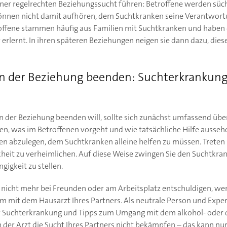
ner regelrechten Beziehungssucht führen: Betroffene werden süc
können nicht damit aufhören, dem Suchtkranken seine Verantwor
offene stammen häufig aus Familien mit Suchtkranken und haben
r erlernt. In ihren späteren Beziehungen neigen sie dann dazu, die
in der Beziehung beenden: Suchterkrankung
n der Beziehung beenden will, sollte sich zunächst umfassend üb
n, was im Betroffenen vorgeht und wie tatsächliche Hilfe aussehen
en abzulegen, dem Suchtkranken alleine helfen zu müssen. Treten S
kheit zu verheimlichen. Auf diese Weise zwingen Sie den Suchtkran
igkeit zu stellen.
hn nicht mehr bei Freunden oder am Arbeitsplatz entschuldigen, we
em mit dem Hausarzt Ihres Partners. Als neutrale Person und Exper
r Suchterkrankung und Tipps zum Umgang mit dem alkohol- oder
 der Arzt die Sucht Ihres Partners nicht bekämpfen – das kann nu