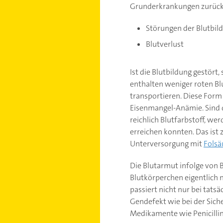
Grunderkrankungen zurück
Störungen der Blutbil
Blutverlust
Ist die Blutbildung gestört
enthalten weniger roten Blu
transportieren. Diese Form
Eisenmangel-Anämie. Sind d
reichlich Blutfarbstoff, w
erreichen konnten. Das ist
Unterversorgung mit
Folsä
Die Blutarmut infolge von 
Blutkörperchen eigentlich n
passiert nicht nur bei tat
Gendefekt wie bei der Sic
Medikamente wie Penicillin