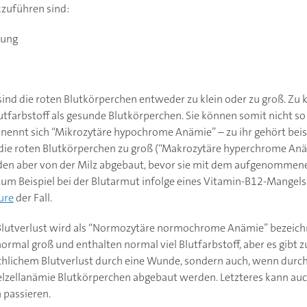
zuführen sind:
dung
, sind die roten Blutkörperchen entweder zu klein oder zu groß. Zu
tfarbstoff als gesunde Blutkörperchen. Sie können somit nicht so 
 nennt sich “Mikrozytäre hypochrome Anämie” – zu ihr gehört beis
ie roten Blutkörperchen zu groß (“Makrozytäre hyperchrome Anäm
erden aber von der Milz abgebaut, bevor sie mit dem aufgenommene
 zum Beispiel bei der Blutarmut infolge eines Vitamin-B12-Mangels
ure
der Fall.
Blutverlust wird als “Normozytäre normochrome Anämie” bezeichne
ormal groß und enthalten normal viel Blutfarbstoff, aber es gibt 
sächlichem Blutverlust durch eine Wunde, sondern auch, wenn dur
helzellanämie Blutkörperchen abgebaut werden. Letzteres kann a
 passieren.