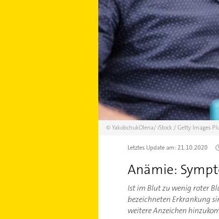
©
YakobchukOlena/
iStock / Getty Images Pl
Letztes Update am:
21.10.2020
Anämie: Sympt
Ist im Blut zu wenig roter 
bezeichneten Erkrankung sin
weitere Anzeichen hinzuko