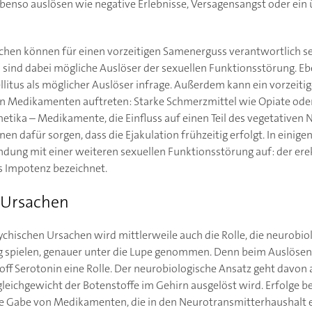
benso auslösen wie negative Erlebnisse, Versagensangst oder ein 
chen können für einen vorzeitigen Samenerguss verantwortlich s
 sind dabei mögliche Auslöser der sexuellen Funktionsstörung. 
litus als möglicher Auslöser infrage. Außerdem kann ein vorzeiti
 Medikamenten auftreten: Starke Schmerzmittel wie Opiate ode
ika – Medikamente, die Einfluss auf einen Teil des vegetativen
 dafür sorgen, dass die Ejakulation frühzeitig erfolgt. In einigen F
dung mit einer weiteren sexuellen Funktionsstörung auf: der erek
s Impotenz bezeichnet.
 Ursachen
chischen Ursachen wird mittlerweile auch die Rolle, die neurobio
 spielen, genauer unter die Lupe genommen. Denn beim Auslösen d
f Serotonin eine Rolle. Der neurobiologische Ansatz geht davon au
eichgewicht der Botenstoffe im Gehirn ausgelöst wird. Erfolge b
ie Gabe von Medikamenten, die in den Neurotransmitterhaushalt e