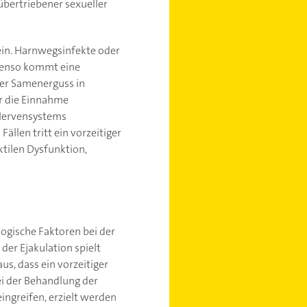
übertriebener sexueller
ein. Harnwegsinfekte oder
Ebenso kommt eine
ger Samenerguss in
r die Einnahme
 Nervensystems
ällen tritt ein vorzeitiger
tilen Dysfunktion,
logische Faktoren bei der
er Ejakulation spielt
s, dass ein vorzeitiger
ei der Behandlung der
ingreifen, erzielt werden