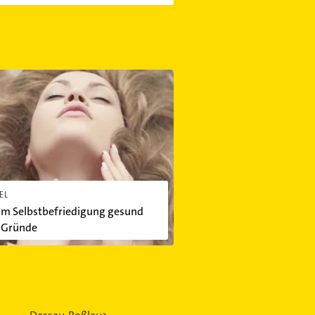
n?
elbstbefriedigung gesund ist: 5 Gründe
EL
m Selbstbefriedigung gesund
5 Gründe