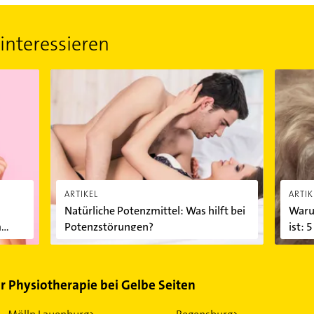
interessieren
hen Sie Ihren Schatz zum Frühstück
Natürliche Potenzmittel: Was hilft bei Potenzstörunge
Warum S
ARTIKEL
ARTIK
Natürliche Potenzmittel: Was hilft bei
Waru
m
Potenzstörungen?
ist: 
ür Physiotherapie bei Gelbe Seiten