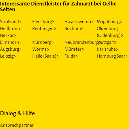
Interessante Dienstleister für Zahnarzt bei Gelbe
Seiten
Stralsund>
Flensburg>
Hoyerswerda>
Magdeburg>
Heilbronn
Reutlingen>
Bochum>
Oldenburg
Neckar>
(Oldenburg)>
Elmshorn>
Nürnberg>
Neubrandenburg>
Stuttgart>
Augsburg>
Worms>
Münster>
Karlsruhe>
Leipzig>
Halle (Saale)>
Fulda>
Homburg Saar>
Dialog & Hilfe
Ansprechpartner