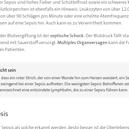
r Sepsis sind hohes Fieber und Schüttelfrost sowie ein schweres 
lutkörperchen ist ebenfalls ein Hinweis: Leukozyten von über 12.
 von über 90 Schlägen pro Minute oder eine erhöhte Atemfrequenz
n auf eine Sepsis hin. Auch kann es zu Verwirrtheit kommen.
er Blutvergiftung ist der
septische Schock
: Der Blutdruck fällt s
end mit Sauerstoff versorgt.
Multiples Organversagen
kann die Fo
es Patienten.
icht sein
dass ein roter Strich, der von einer Wunde hin zum Herzen wandert, ein S
 zwingend bei einer Sepsis auftreten. Die wenigsten Sepsis-Betroffenen zei
 kennzeichnet eine entzündete Lymphbahn, die zu einer Sepsis führen kann.
sis
Sepsis als solche erkannt werden, desto besser ist die Überleben