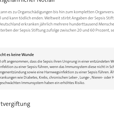
, kann es zu Organschädigungen bis hin zum kompletten Organver
ll und kann tödlich enden. Weltweit stirbt Angaben der Sepsis Stif
 Deutschland erkranken jährlich mehrere hunderttausend Menschen
erben der Sepsis Stiftung zufolge zwischen 20 und 60 Prozent, seh
ucht es keine Wunde
d oft angenommen, dass die Sepsis ihren Ursprung in einer entzündeten W
 Infektion zu einer Sepsis führen, wenn das Immunsystem diese nicht in S
ungenentzündung sowie eine Harnwegsinfektion zu einer Sepsis führen. Äl
ankungen wie Diabetes, Krebs, chronischen Leber-, Lunge-, Nieren- oder
eschwächten Immunsystem haben ein erhöhtes Risiko.
tvergiftung