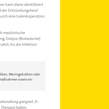
r kann diese identifiziert
rd der Entzündungsherd
durch eine Gelenkoperation
ch medizinische
ng, Dialyse (Blutwäsche)
etzt, bis die Infektion
kokken, Meningokokken oder
nemaßnahmen sowie ein
-behandlung geeignet. Er
r Therapie haben,