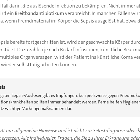
all darin, die auslösende Infektion zu bekämpfen. Nicht immer abe
ird ein
Breitbandantibiotikum
verabreicht. In manchen Fällen wi
wa, wenn Fremdmaterial im Körper die Sepsis ausgelöst hat, etwa 
psis bereits fortgeschritten ist, wird der geschwächte Körper dur
tützt. Dazu zählen je nach Bedarf Infusionen, künstliche Beatmu
multiples Organversagen, wird der Patient ins künstliche Koma vers
e wieder selbsttätig arbeiten können.
sis
figsten Sepsis-Auslöser gibt es Impfungen, beispielsweise gegen Pneumo
fektionskrankheiten sollten immer behandelt werden. Ferne helfen Hygie
utz wichtige Vorbeugemaßnahmen dar.
hält nur allgemeine Hinweise und ist nicht zur Selbstdiagnose oder 
ersetzen. Alle individuellen Fragen, die Sie zu Ihrer Erkrankung ode