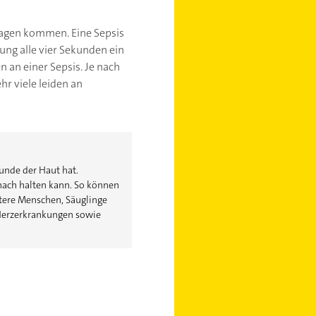
sagen kommen. Eine Sepsis
tung alle vier Sekunden ein
 an einer Sepsis. Je nach
r viele leiden an
unde der Haut hat.
chach halten kann. So können
tere Menschen, Säuglinge
 Herzerkrankungen sowie