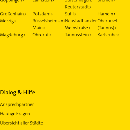
Reuterstadt>
Großenhain>
Potsdam>
Suhl>
Hameln>
Merzig>
Rüsselsheim am
Neustadt an der
Oberursel
Main>
Weinstraße>
(Taunus)>
Magdeburg>
Ohrdruf>
Taunusstein>
Karlsruhe>
Dialog & Hilfe
Ansprechpartner
Häufige Fragen
Übersicht aller Städte