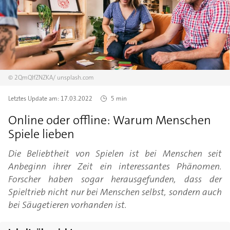
©
2QmQlfZNZKA/
unsplash.com
Letztes Update am:
17.03.2022
5 min
Online oder offline: Warum Menschen
Spiele lieben
Die Beliebtheit von Spielen ist bei Menschen seit
Anbeginn ihrer Zeit ein interessantes Phänomen.
Forscher haben sogar herausgefunden, dass der
Spieltrieb nicht nur bei Menschen selbst, sondern auch
bei Säugetieren vorhanden ist.