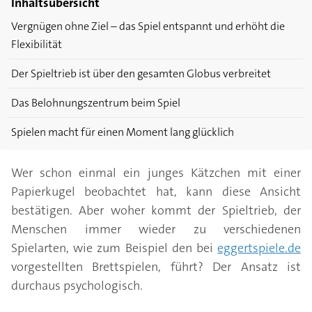
Inhaltsübersicht
Vergnügen ohne Ziel – das Spiel entspannt und erhöht die
Flexibilität
Der Spieltrieb ist über den gesamten Globus verbreitet
Das Belohnungszentrum beim Spiel
Spielen macht für einen Moment lang glücklich
Wer schon einmal ein junges Kätzchen mit einer
Papierkugel beobachtet hat, kann diese Ansicht
bestätigen. Aber woher kommt der Spieltrieb, der
Menschen immer wieder zu verschiedenen
Spielarten, wie zum Beispiel den bei
eggertspiele.de
vorgestellten Brettspielen, führt? Der Ansatz ist
durchaus psychologisch.