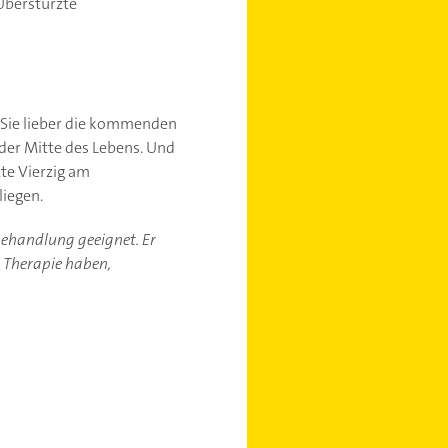
 Überstürzte
n Sie lieber die kommenden
 der Mitte des Lebens. Und
tte Vierzig am
liegen.
-behandlung geeignet. Er
r Therapie haben,