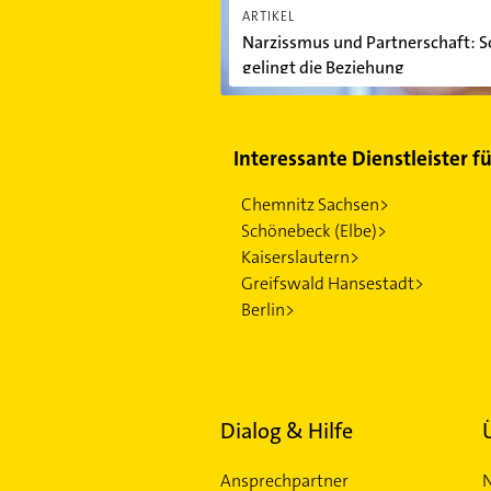
ARTIKEL
Narzissmus und Partnerschaft: S
gelingt die Beziehung
Interessante Dienstleister f
Chemnitz Sachsen>
Schönebeck (Elbe)>
Kaiserslautern>
Greifswald Hansestadt>
Berlin>
Dialog & Hilfe
Ansprechpartner