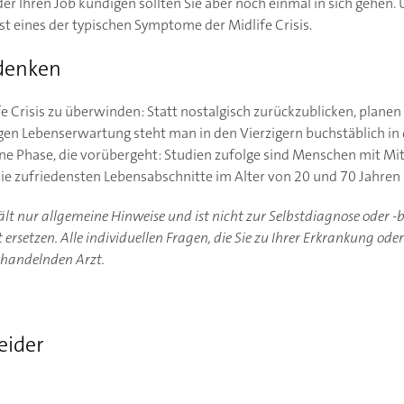
er Ihren Job kündigen sollten Sie aber noch einmal in sich gehen.
st eines der typischen Symptome der Midlife Crisis.
 denken
fe Crisis zu überwinden: Statt nostalgisch zurückzublicken, plane
igen Lebenserwartung steht man in den Vierzigern buchstäblich in
 eine Phase, die vorübergeht: Studien zufolge sind Menschen mit Mi
ie zufriedensten Lebensabschnitte im Alter von 20 und 70 Jahren 
hält nur allgemeine Hinweise und ist nicht zur Selbstdiagnose oder 
ersetzen. Alle individuellen Fragen, die Sie zu Ihrer Erkrankung ode
ehandelnden Arzt.
eider