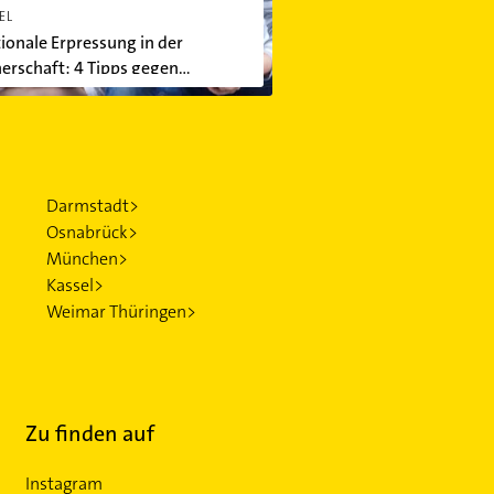
EL
onale Erpressung in der
erschaft: 4 Tipps gegen
hologische Manipulation
Darmstadt>
Osnabrück>
München>
Kassel>
Weimar Thüringen>
Zu finden auf
Instagram