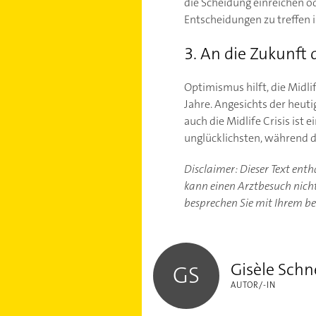
die Scheidung einreichen od
Entscheidungen zu treffen i
3. An die Zukunft
Optimismus hilft, die Midli
Jahre. Angesichts der heut
auch die Midlife Crisis ist
unglücklichsten, während d
Disclaimer: Dieser Text ent
kann einen Arztbesuch nicht 
besprechen Sie mit Ihrem b
Gisèle Schneider
Gisèle Schn
GS
AUTOR/-IN