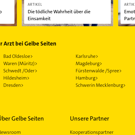
ARTIKEL
ARTIK
o
Die tödliche Wahrheit über die
Emoti
Einsamkeit
Partn
psyc
ür Arzt bei Gelbe Seiten
Bad Oldesloe>
Karlsruhe>
Waren (Müritz)>
Magdeburg>
Schwedt /Oder>
Fürstenwalde /Spree>
Hildesheim>
Hamburg>
Dresden>
Schwerin Mecklenburg>
Über Gelbe Seiten
Unsere Partner
Newsroom
Kooperationspartner