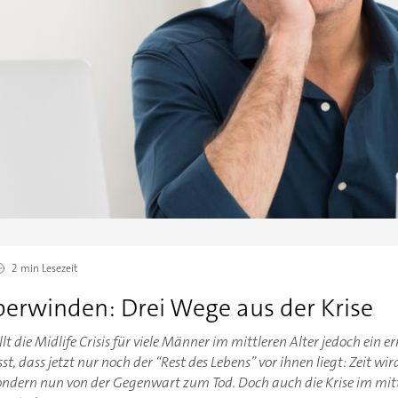
2 min
Lesezeit
überwinden: Drei Wege aus der Krise
llt die Midlife Crisis für viele Männer im mittleren Alter jedoch ein e
t, dass jetzt nur noch der “Rest des Lebens” vor ihnen liegt: Zeit w
dern nun von der Gegenwart zum Tod. Doch auch die Krise im mittl