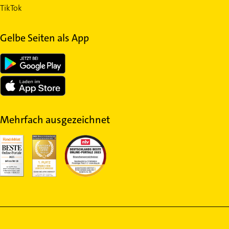
TikTok
Gelbe Seiten als App
Mehrfach ausgezeichnet