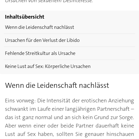
Ursachen von sexuellem Desinteresse.
Inhaltsübersicht
Wenn die Leidenschaft nachlässt
Ursachen für den Verlust der Libido
Fehlende Streitkultur als Ursache
Keine Lust auf Sex: Körperliche Ursachen
Wenn die Leidenschaft nachlässt
Eins vorweg: Die Intensität der erotischen Anziehung
schwankt im Laufe einer langjährigen Partnerschaft –
das ist ganz normal und an sich kein Grund zur Sorge.
Aber wenn einer oder beide Partner dauerhaft keine
Lust auf Sex haben, sollten Sie genauer hinschauen