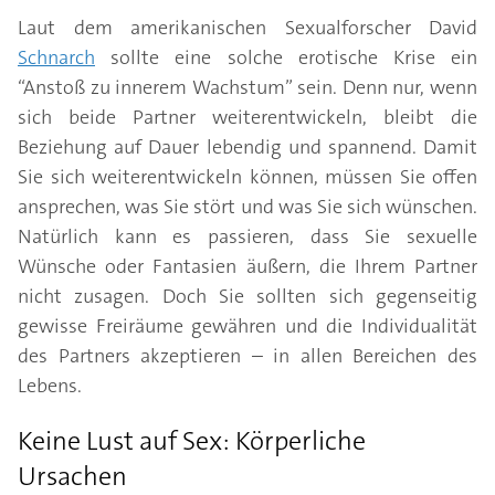
Laut dem amerikanischen Sexualforscher David
Schnarch
sollte eine solche erotische Krise ein
“Anstoß zu innerem Wachstum” sein. Denn nur, wenn
sich beide Partner weiterentwickeln, bleibt die
Beziehung auf Dauer lebendig und spannend. Damit
Sie sich weiterentwickeln können, müssen Sie offen
ansprechen, was Sie stört und was Sie sich wünschen.
Natürlich kann es passieren, dass Sie sexuelle
Wünsche oder Fantasien äußern, die Ihrem Partner
nicht zusagen. Doch Sie sollten sich gegenseitig
gewisse Freiräume gewähren und die Individualität
des Partners akzeptieren – in allen Bereichen des
Lebens.
Keine Lust auf Sex: Körperliche
Ursachen