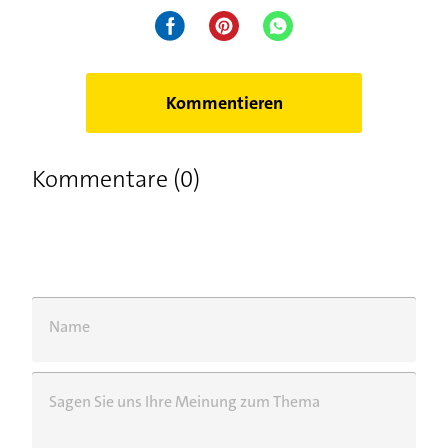
Kommentieren
Kommentare (0)
Name
Sagen Sie uns Ihre Meinung zum Thema