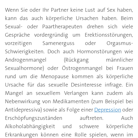
Wenn Sie oder Ihr Partner keine Lust auf Sex haben,
kann das auch körperliche Ursachen haben. Beim
Sexual- oder Paartherapeuten drehen sich viele
Gespräche vordergründig um Erektionsstörungen,
vorzeitigen Samenerguss oder Orgasmus-
Schwierigkeiten. Doch auch Hormonstörungen wie
Androgenmangel (Rückgang männlicher
Sexualhormone) oder Östrogenmangel bei Frauen
rund um die Menopause kommen als körperliche
Ursache für das sexuelle Desinteresse infrage. Ein
Mangel an sexuellem Verlangen kann zudem als
Nebenwirkung von Medikamenten (zum Beispiel bei
Antidepressiva) sowie als Folge einer
Depression
oder
Erschöpfungszuständen auftreten. Auch
Alkoholabhängigkeit und schwere körperliche
Erkrankungen können eine Rolle spielen, wenn im