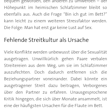
bequem geworden, den anderen zu umwerben – der
Höhepunkt im heimischen Schlafzimmer bleibt so
ebenfalls aus. Auch die Frage “Bin ich gut im Bett?”
kann leicht zu einem weiteren Stressfaktor werden.
Die Folge: Man hat erst gar keine Lust auf Sex.
Fehlende Streitkultur als Ursache
Viele Konflikte werden unbewusst über die Sexualität
ausgetragen. Unwillkürlich gehen Paare verbalen
Streitereien aus dem Weg, um sie im Schlafzimmer
auszufechten. Doch dadurch entfernen sich die
Beziehungspartner voneinander. Dabei könnte ein
ausgetragener Streit dazu beitragen, Verborgenes
über den Partner zu erfahren. Unausgesprochene
Kritik hingegen, die sich über Monate ansammelt, ist
eine der häufigsten Ursachen für die Flaute im Bett.