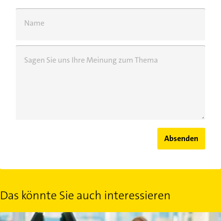
Name
Sagen Sie uns Ihre Meinung zum Thema
Absenden
Das könnte Sie auch interessieren
Reisevollmacht fürs Kind: Das gilt es zu beachten