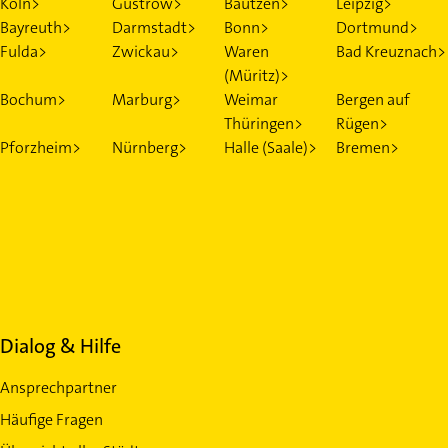
Köln>
Güstrow>
Bautzen>
Leipzig>
Bayreuth>
Darmstadt>
Bonn>
Dortmund>
Fulda>
Zwickau>
Waren
Bad Kreuznach>
(Müritz)>
Bochum>
Marburg>
Weimar
Bergen auf
Thüringen>
Rügen>
Pforzheim>
Nürnberg>
Halle (Saale)>
Bremen>
Dialog & Hilfe
Ansprechpartner
Häufige Fragen