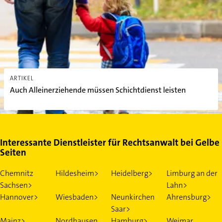
ARTIKEL
Auch Alleinerziehende müssen Schichtdienst leisten
Interessante Dienstleister für Rechtsanwalt bei Gelbe
Seiten
Chemnitz
Hildesheim>
Heidelberg>
Limburg an der
Sachsen>
Lahn>
Hannover>
Wiesbaden>
Neunkirchen
Ahrensburg>
Saar>
Mainz>
Nordhausen
Hamburg>
Weimar