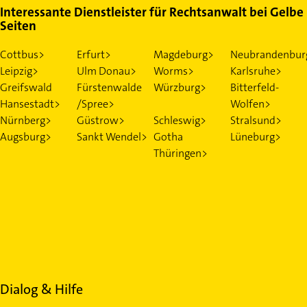
Interessante Dienstleister für Rechtsanwalt bei Gelbe
Seiten
Cottbus>
Erfurt>
Magdeburg>
Neubrandenbur
Leipzig>
Ulm Donau>
Worms>
Karlsruhe>
Greifswald
Fürstenwalde
Würzburg>
Bitterfeld-
Hansestadt>
/Spree>
Wolfen>
Nürnberg>
Güstrow>
Schleswig>
Stralsund>
Augsburg>
Sankt Wendel>
Gotha
Lüneburg>
Thüringen>
Dialog & Hilfe