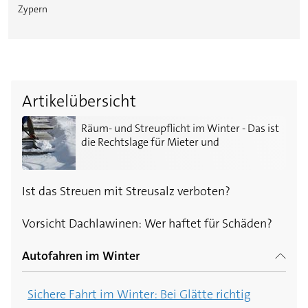
Zypern
Artikelübersicht
Räum- und Streupflicht im Winter - Das ist die Recht
Räum- und Streupflicht im Winter - Das ist
die Rechtslage für Mieter und
Hausbesitzer
Ist das Streuen mit Streusalz verboten?
Vorsicht Dachlawinen: Wer haftet für Schäden?
Autofahren im Winter
Sichere Fahrt im Winter: Bei Glätte richtig