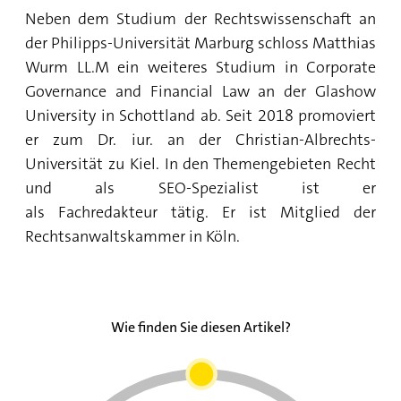
Achtung Unfallgefahr: Schlittschuhlaufen mit
Neben dem Studium der Rechtswissenschaft an
Schulklassen - wie sichere ich mich als
der Philipps-Universität Marburg schloss Matthias
Elternteil und Lehrkraft ab?
Wurm LL.M ein weiteres Studium in Corporate
Governance and Financial Law an der Glashow
University in Schottland ab. Seit 2018 promoviert
er zum Dr. iur. an der Christian-Albrechts-
Universität zu Kiel. In den Themengebieten Recht
und als SEO-Spezialist ist er
als Fachredakteur tätig. Er ist Mitglied der
Rechtsanwaltskammer in Köln.
Wie finden Sie diesen Artikel?