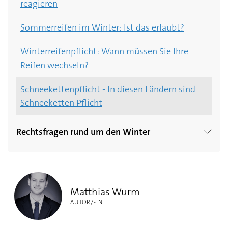
reagieren
Sommerreifen im Winter: Ist das erlaubt?
Winterreifenpflicht: Wann müssen Sie Ihre
Reifen wechseln?
Schneekettenpflicht - In diesen Ländern sind
Schneeketten Pflicht
Rechtsfragen rund um den Winter
Arbeitnehmer: Was passiert, wenn Sie
Matthias Wurm
wetterbedingt zu spät zur Arbeit kommen?
Matthias Wurm
Fahrunfälle im Winter - Wann trage ich die
AUTOR/-IN
Schuld?