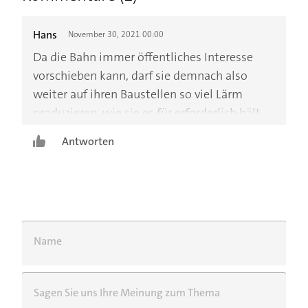
Hans
November 30, 2021 00:00
Da die Bahn immer öffentliches Interesse
vorschieben kann, darf sie demnach also
weiter auf ihren Baustellen so viel Lärm
produzieren, wie sie es für erforderlich hält.
Wozu gibt es solche Regeln, wenn sie
Antworten
problemlos unterlaufen werden können? Der
deutsche Michel wird’s schon schlucken…
Name
Sagen Sie uns Ihre Meinung zum Thema