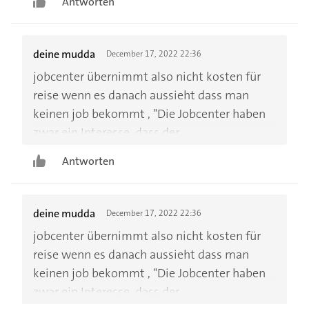
Antworten
deine mudda
December 17, 2022 22:36
jobcenter übernimmt also nicht kosten für
reise wenn es danach aussieht dass man
keinen job bekommt , "Die Jobcenter haben
zwar ein Interesse, dass der
Leistungsempfänger mitwirkt, Bewerbungen
Antworten
ohne Erfolgsaussicht kosten jedoch nur
weiteres Geld. Steuergeld." was ist wenn
man in einer kleinen stadt lebt ohne viele
deine mudda
December 17, 2022 22:36
firmen und man sich in andere große städte
jobcenter übernimmt also nicht kosten für
bewerben muss?
reise wenn es danach aussieht dass man
keinen job bekommt , "Die Jobcenter haben
zwar ein Interesse, dass der