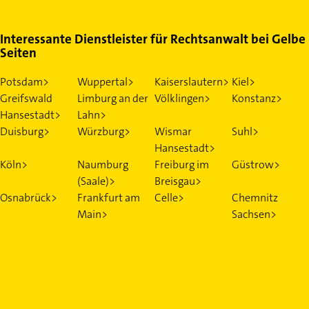
Interessante Dienstleister für Rechtsanwalt bei Gelbe
Seiten
Potsdam>
Wuppertal>
Kaiserslautern>
Kiel>
Greifswald
Limburg an der
Völklingen>
Konstanz>
Hansestadt>
Lahn>
Duisburg>
Würzburg>
Wismar
Suhl>
Hansestadt>
Köln>
Naumburg
Freiburg im
Güstrow>
(Saale)>
Breisgau>
Osnabrück>
Frankfurt am
Celle>
Chemnitz
Main>
Sachsen>