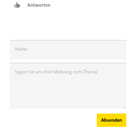
Leistungsempfänger mitwirkt, Bewerbungen
Antworten
ohne Erfolgsaussicht kosten jedoch nur
weiteres Geld. Steuergeld." was ist wenn
man in einer kleinen stadt lebt ohne viele
firmen und man sich in andere große städte
bewerben muss?
Name
Sagen Sie uns Ihre Meinung zum Thema
Absenden