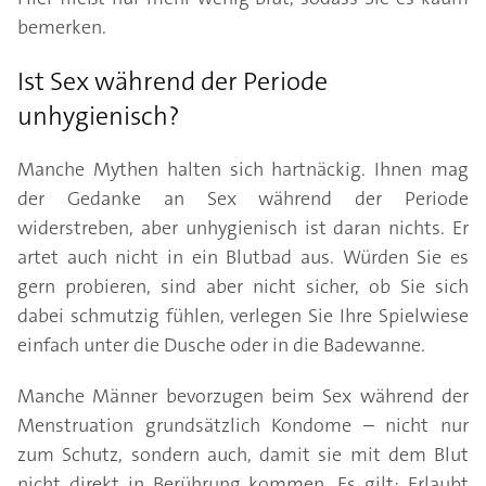
bemerken.
Ist Sex während der Periode
unhygienisch?
Manche Mythen halten sich hartnäckig. Ihnen mag
der Gedanke an Sex während der Periode
widerstreben, aber unhygienisch ist daran nichts. Er
artet auch nicht in ein Blutbad aus. Würden Sie es
gern probieren, sind aber nicht sicher, ob Sie sich
dabei schmutzig fühlen, verlegen Sie Ihre Spielwiese
einfach unter die Dusche oder in die Badewanne.
Manche Männer bevorzugen beim Sex während der
Menstruation grundsätzlich Kondome – nicht nur
zum Schutz, sondern auch, damit sie mit dem Blut
nicht direkt in Berührung kommen. Es gilt: Erlaubt