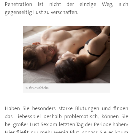
Penetration ist nicht der einzige Weg, sich
gegenseitig Lust zu verschaffen.
© fizkes/fotolia
Haben Sie besonders starke Blutungen und finden
das Liebesspiel deshalb problematisch, können Sie
bei großer Lust Sex am letzten Tag der Periode haben:
Hier fließt nur mehr wenig Blut, sodass Sie es kaum