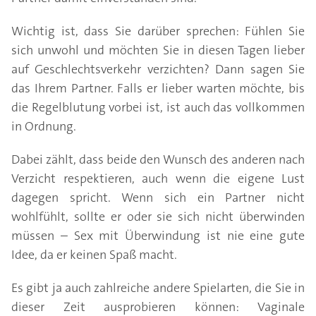
Wichtig ist, dass Sie darüber sprechen: Fühlen Sie
sich unwohl und möchten Sie in diesen Tagen lieber
auf Geschlechtsverkehr verzichten? Dann sagen Sie
das Ihrem Partner. Falls er lieber warten möchte, bis
die Regelblutung vorbei ist, ist auch das vollkommen
in Ordnung.
Dabei zählt, dass beide den Wunsch des anderen nach
Verzicht respektieren, auch wenn die eigene Lust
dagegen spricht. Wenn sich ein Partner nicht
wohlfühlt, sollte er oder sie sich nicht überwinden
müssen – Sex mit Überwindung ist nie eine gute
Idee, da er keinen Spaß macht.
Es gibt ja auch zahlreiche andere Spielarten, die Sie in
dieser Zeit ausprobieren können: Vaginale