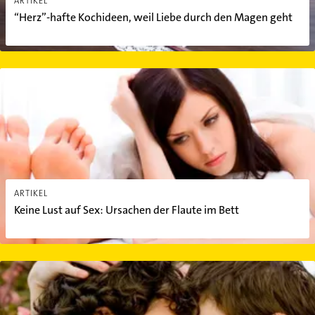
ARTIKEL
“Herz”-hafte Kochideen, weil Liebe durch den Magen geht
Keine Lust auf Sex: Ursachen der Flaute im Bett
ARTIKEL
Keine Lust auf Sex: Ursachen der Flaute im Bett
Verliebt: Das passiert im Körper, wenn Sie verschossen sind