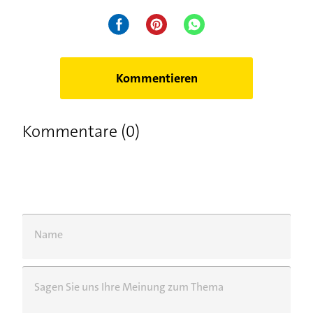
Kommentieren
Kommentare (0)
Name
Sagen Sie uns Ihre Meinung zum Thema