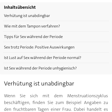
Inhaltsübersicht
Verhütung ist unabdingbar
Wie mit dem Tampon verfahren?
Tipps für Sex während der Periode
Sex trotz Periode: Positive Auswirkungen
Ist Lust auf Sex während der Periode normal?
Ist Sex während der Periode unhygienisch?
Verhütung ist unabdingbar
Wenn Sie sich mit dem Menstruationszyklus
beschäftigen, finden Sie zum Beispiel Angaben zu
den fruchtbaren Tagen einer Frau. Dabei handelt es