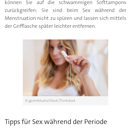
können Sie auf die schwammigen Softtampons
zurückgreifen: Sie sind beim Sex während der
Menstruation nicht zu spüren und lassen sich mittels
der Grifflasche später leichter entfernen.
© gpointstudio/iStock/Thinkstock
Tipps für Sex während der Periode