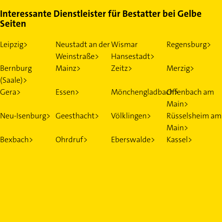
Interessante Dienstleister für Bestatter bei Gelbe
Seiten
Leipzig>
Neustadt an der
Wismar
Regensburg>
Weinstraße>
Hansestadt>
Bernburg
Mainz>
Zeitz>
Merzig>
(Saale)>
Gera>
Essen>
Mönchengladbach>
Offenbach am
Main>
Neu-Isenburg>
Geesthacht>
Völklingen>
Rüsselsheim am
Main>
Bexbach>
Ohrdruf>
Eberswalde>
Kassel>