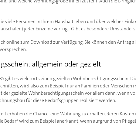
t sind und welche Wohnungsgröße Ihnen zusteht. Auch die Dringlic
wie viele Personen in Ihrem Haushalt leben und über welches Ein
Pauschalen) jeder Einzelne verfügt. Gibt es besondere Umstände, s
ch online zum Download zur Verfügung. Sie können den Antrag als
 vorsprechen.
sschein: allgemein oder gezielt
gibt es vielerorts einen gezielten Wohnberechtigungsschein. Die
hnitten, wird also zum Beispiel nur an Familien oder Menschen 
st der gezielte Wohnberechtigungsschein vor allem dann, wenn vor
nungsbau für diese Bedarfsgruppen realisiert werden.
eit erhöhen die Chance, eine Wohnung zu erhalten, deren Kosten 
de Bedarf wird zum Beispiel anerkannt, wenn aufgrund von Pflege