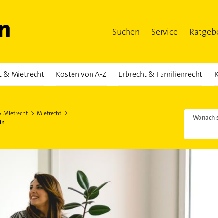
Suchen
Service
Ratgeb
t & Mietrecht
Kosten von A-Z
Erbrecht & Familienrecht
K
& Mietrecht
Mietrecht
Wonach s
in