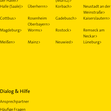
der Havel>
(Müritz)>
Halle (Saale)>
Überherrn>
Korbach>
Neustadt an der
Weinstraße>
Cottbus>
Rosenheim
Gadebusch>
Kaiserslautern>
Oberbayern>
Magdeburg>
Worms>
Rostock>
Remseck am
Neckar>
Meißen>
Mainz>
Neuwied>
Lüneburg>
Dialog & Hilfe
Ansprechpartner
Häufige Fragen