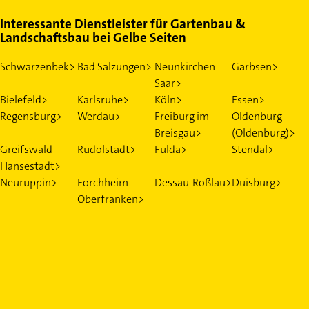
Interessante Dienstleister für Gartenbau &
Landschaftsbau bei Gelbe Seiten
Schwarzenbek>
Bad Salzungen>
Neunkirchen
Garbsen>
Saar>
Bielefeld>
Karlsruhe>
Köln>
Essen>
Regensburg>
Werdau>
Freiburg im
Oldenburg
Breisgau>
(Oldenburg)>
Greifswald
Rudolstadt>
Fulda>
Stendal>
Hansestadt>
Neuruppin>
Forchheim
Dessau-Roßlau>
Duisburg>
Oberfranken>