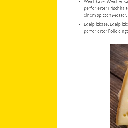
Weichkäse: Weicher Kä
perforierter Frischhal
einem spitzen Messer.
Edelpilzkäse: Edelpilz
perforierter Folie eing