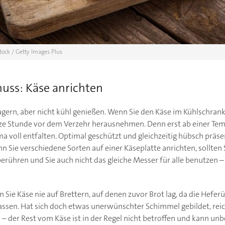
Stock / Getty Images Plus
nuss: Käse anrichten
lagern, aber nicht kühl genießen. Wenn Sie den Käse im Kühlschran
nze Stunde vor dem Verzehr herausnehmen. Denn erst ab einer Te
a voll entfalten. Optimal geschützt und gleichzeitig hübsch präsen
n Sie verschiedene Sorten auf einer Käseplatte anrichten, sollten 
berühren und Sie auch nicht das gleiche Messer für alle benutzen 
n Sie Käse nie auf Brettern, auf denen zuvor Brot lag, da die Hefe
ssen. Hat sich doch etwas unerwünschter Schimmel gebildet, reich
– der Rest vom Käse ist in der Regel nicht betroffen und kann un