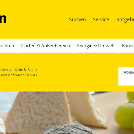
Suchen
Service
Ratgeb
richten
Garten & Außenbereich
Energie & Umwelt
Bauen
chten
Küche & Bad
Wonac
it und optimalen Genuss