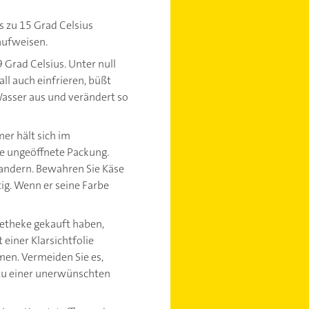
s zu 15 Grad Celsius
 aufweisen.
 Grad Celsius. Unter null
ll auch einfrieren, büßt
Wasser aus und verändert so
r hält sich im
ie ungeöffnete Packung.
wandern. Bewahren Sie Käse
tig. Wenn er seine Farbe
setheke gekauft haben,
 einer Klarsichtfolie
men. Vermeiden Sie es,
zu einer unerwünschten