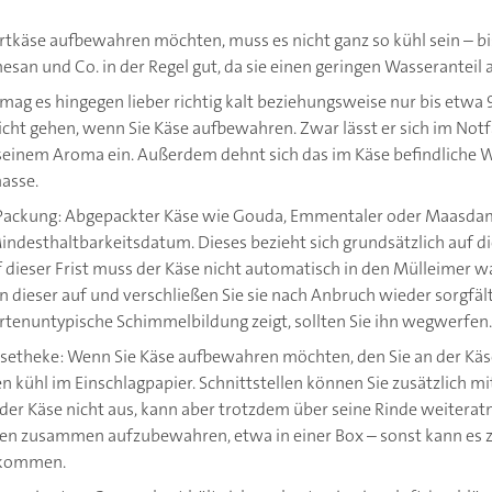
tkäse aufbewahren möchten, muss es nicht ganz so kühl sein – bi
esan und Co. in der Regel gut, da sie einen geringen Wasseranteil
 mag es hingegen lieber richtig kalt beziehungsweise nur bis etwa 9
nicht gehen, wenn Sie Käse aufbewahren. Zwar lässt er sich im Notfa
 seinem Aroma ein. Außerdem dehnt sich das im Käse befindliche 
asse.
Packung: Abgepackter Käse wie Gouda, Emmentaler oder Maasdame
indesthaltbarkeitsdatum. Dieses bezieht sich grundsätzlich auf d
 dieser Frist muss der Käse nicht automatisch in den Mülleimer 
n dieser auf und verschließen Sie sie nach Anbruch wieder sorgfäl
rtenuntypische Schimmelbildung zeigt, sollten Sie ihn wegwerfen.
äsetheke: Wenn Sie Käse aufbewahren möchten, den Sie an der Kä
n kühl im Einschlagpapier. Schnittstellen können Sie zusätzlich mit
der Käse nicht aus, kann aber trotzdem über seine Rinde weiterat
en zusammen aufzubewahren, etwa in einer Box – sonst kann es 
kommen.