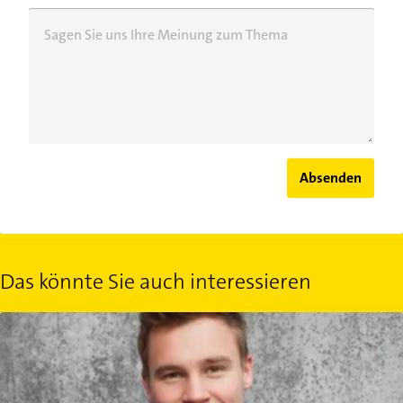
Sagen Sie uns Ihre Meinung zum Thema
Absenden
Das könnte Sie auch interessieren
Die besten Taschengeld-Tipps