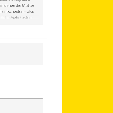
 in denen die Mutter
l entscheiden – also
bliche Mehrkosten:
iele Familien ist
 besten entspricht.
rnschaft zu