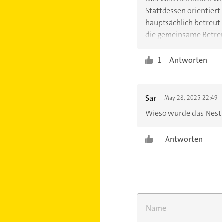
Stattdessen orientiert
hauptsächlich betreut 
die gemeinsame Betreu
Doppelte Ausgaben für 
dieses Modell deshalb
1
Antworten
Hier besteht dringende
ermöglichen und mode
Sar
May 28, 2025 22:49
Wieso wurde das Nestm
Antworten
Name