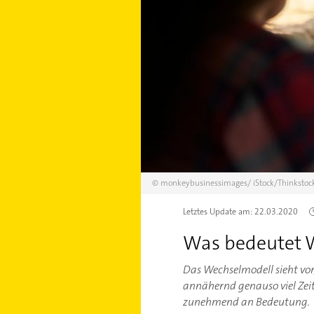
©
monkeybusinessimages/
iStock/Thinkstoc
Letztes Update am:
22.03.2020
Was bedeutet 
Das Wechselmodell sieht vor,
annähernd genauso viel Zeit
zunehmend an Bedeutung.