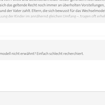
 sich das geltende Recht noch immer an überholten Vorstellungen,
und der Vater zahlt. Eltern, die sich bewusst für das Wechselmodel
ung der Kinder im annähernd gleichen Umfang –, tragen oft erhe
Miete, Kleidung, Spielzeug, Schulmaterialien und vieles mehr. Für v
 finanziell kaum umsetzbar – obwohl es dem Kindeswohl häufig am
r politischer Handlungsbedarf, um Gleichberechtigung in der Elte
rne Familienformen gerecht zu unterstützen.
odell nicht erwähnt? Einfach schlecht recherchiert.