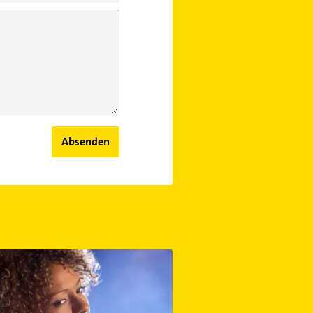
Absenden
vorbauen
rnamen: Darf jeder einen haben?