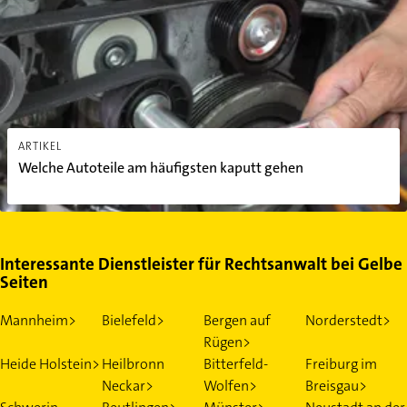
ARTIKEL
Welche Autoteile am häufigsten kaputt gehen
Interessante Dienstleister für Rechtsanwalt bei Gelbe
Seiten
Mannheim>
Bielefeld>
Bergen auf
Norderstedt>
Rügen>
Heide Holstein>
Heilbronn
Bitterfeld-
Freiburg im
Neckar>
Wolfen>
Breisgau>