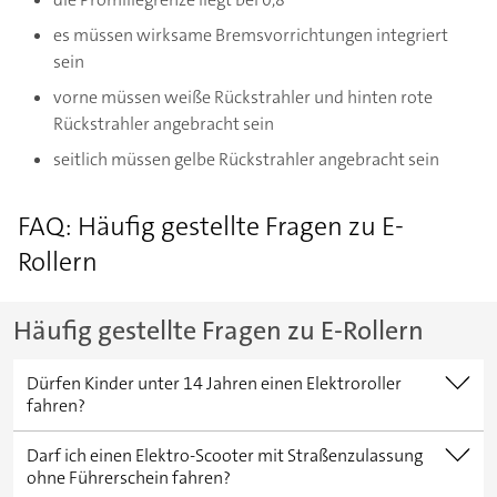
es müssen wirksame Bremsvorrichtungen integriert
sein
vorne müssen weiße Rückstrahler und hinten rote
Rückstrahler angebracht sein
seitlich müssen gelbe Rückstrahler angebracht sein
FAQ: Häufig gestellte Fragen zu E-
Rollern
Häufig gestellte Fragen zu E-Rollern
Dürfen Kinder unter 14 Jahren einen Elektroroller
fahren?
Nein. Das Mindestalter für die Nutzung eines E-
Darf ich einen Elektro-Scooter mit Straßenzulassung
Scooters liegt bei 14 Jahren.
ohne Führerschein fahren?