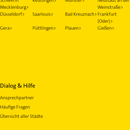
Schwerin
Reutlingen>
Münster>
Neustadt an der
Mecklenburg>
Weinstraße>
Düsseldorf>
Saarlouis>
Bad Kreuznach>
Frankfurt
(Oder)>
Gera>
Püttlingen>
Plauen>
Gießen>
Dialog & Hilfe
Ansprechpartner
Häufige Fragen
Übersicht aller Städte