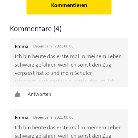
Kommentieren
Kommentare (4)
Emma
December 9, 2021 00:00
Ich bin heute das erste mal in meinem Leben
schwarz gefahren weil ich sonst den Zug
verpasst hätte und mein Schuler
Wochenticket gestern ausgelaufen ist. Ich
weiß nicht wie ich die 60€ aufbringen soll
Antworten
und jetzt habe ich auch noch Angst
krimminell gewesen zu sein ich habe noch
nie was Gesetzeswiedriges gemacht
Emma
December 9, 2021 00:00
Ich bin heute das erste mal in meinem Leben
schwarz gefahren weil ich sonst den Zug