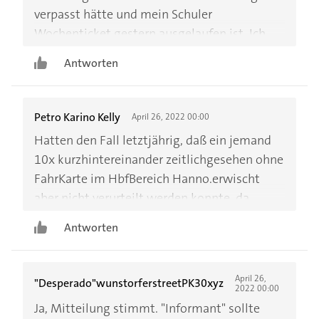
verpasst hätte und mein Schuler
Wochenticket gestern ausgelaufen ist. Ich
weiß nicht wie ich die 60€ aufbringen soll
Antworten
und jetzt habe ich auch noch Angst
krimminell gewesen zu sein ich habe noch
nie was Gesetzeswiedriges gemacht
Petro Karino Kelly
April 26, 2022 00:00
Hatten den Fall letztjährig, daß ein jemand
10x kurzhintereinander zeitlichgesehen ohne
FahrKarte im HbfBereich Hanno.erwischt
aber nicht verurteilt werden konnte, da
Schaffner sich keinen Perso.Ausweis zeigen
Antworten
ließen, aber verbal PostAnschriften
Aufnahmen ohne BundPolizei wegen
IDprüfung durchführten. "Täter" konnte nicht
April 26,
"Desperado"wunstorferstreetPK30xyz
2022 00:00
verurteilt werden deshalb!!!!!!---------------
Ja, Mitteilung stimmt. "Informant" sollte