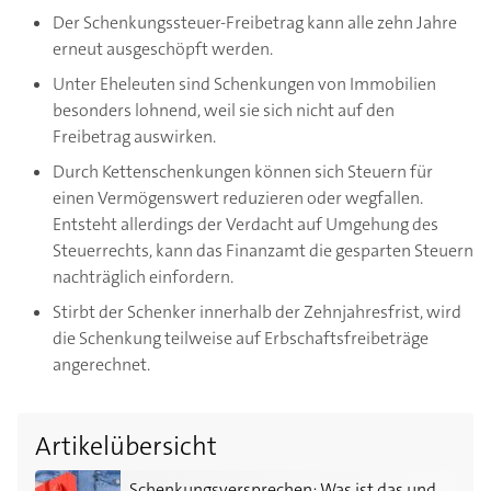
Der Schenkungssteuer-Freibetrag kann alle zehn Jahre
erneut ausgeschöpft werden.
Unter Eheleuten sind Schenkungen von Immobilien
besonders lohnend, weil sie sich nicht auf den
Freibetrag auswirken.
Durch Kettenschenkungen können sich Steuern für
einen Vermögenswert reduzieren oder wegfallen.
Entsteht allerdings der Verdacht auf Umgehung des
Steuerrechts, kann das Finanzamt die gesparten Steuern
nachträglich einfordern.
Stirbt der Schenker innerhalb der Zehnjahresfrist, wird
die Schenkung teilweise auf Erbschaftsfreibeträge
angerechnet.
Artikelübersicht
Schenkungsversprechen: Was ist das und wann spielt e
Schenkungsversprechen: Was ist das und