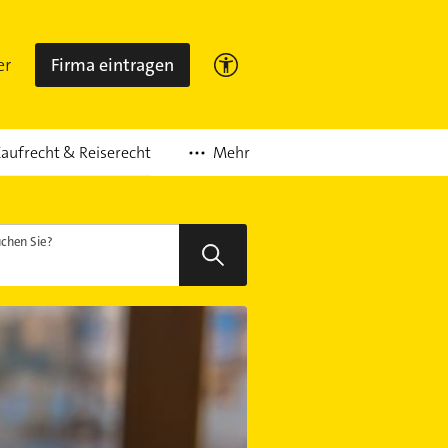
er
Firma eintragen
Mehr
aufrecht & Reiserecht
chen Sie?