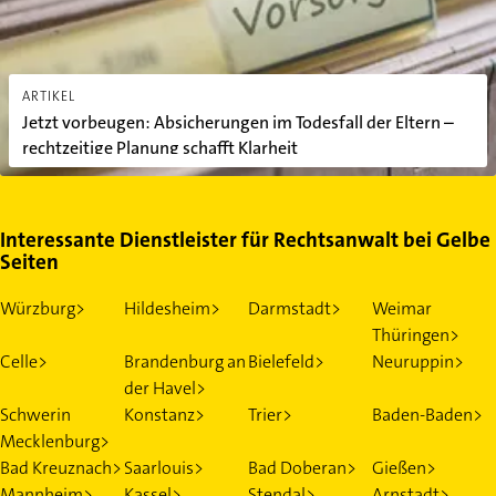
ARTIKEL
Jetzt vorbeugen: Absicherungen im Todesfall der Eltern –
rechtzeitige Planung schafft Klarheit
Interessante Dienstleister für Rechtsanwalt bei Gelbe
Seiten
Würzburg>
Hildesheim>
Darmstadt>
Weimar
Thüringen>
Celle>
Brandenburg an
Bielefeld>
Neuruppin>
der Havel>
Schwerin
Konstanz>
Trier>
Baden-Baden>
Mecklenburg>
Bad Kreuznach>
Saarlouis>
Bad Doberan>
Gießen>
Mannheim>
Kassel>
Stendal>
Arnstadt>