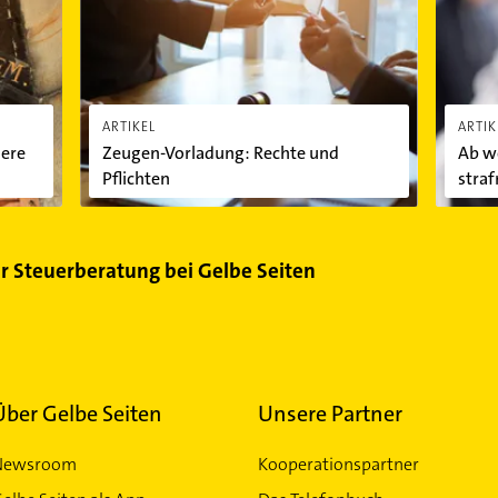
ARTIKEL
ARTIK
sere
Zeugen-Vorladung: Rechte und
Ab we
Pflichten
stra
ür Steuerberatung bei Gelbe Seiten
Über Gelbe Seiten
Unsere Partner
Newsroom
Kooperationspartner