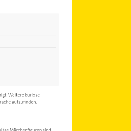
igt. Weitere kuriose
prache aufzufinden.
läre Märchenfiguren sind