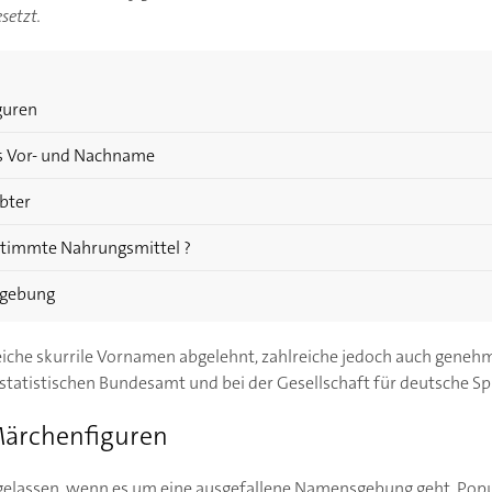
setzt.
guren
us Vor- und Nachname
bter
stimmte Nahrungsmittel ?
sgebung
iche skurrile Vornamen abgelehnt, zahlreiche jedoch auch genehm
statistischen Bundesamt und bei der Gesellschaft für deutsche S
Märchenfiguren
gelassen, wenn es um eine ausgefallene Namensgebung geht. Popu