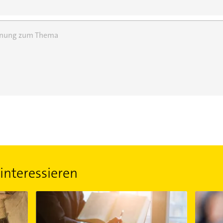
einung zum Thema
interessieren
 Top 20
Zeugen-Vorladung: Rechte und Pflichten
Ab welc