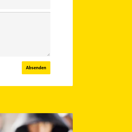
Absenden
hem Alter sind Jugendliche strafmündig?