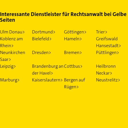
Interessante Dienstleister für Rechtsanwalt bei Gelbe
Seiten
Ulm Donau>
Dortmund>
Göttingen>
Trier>
Koblenz am
Bielefeld>
Hameln>
Greifswald
Rhein>
Hansestadt>
Neunkirchen
Dresden>
Bremen>
Püttlingen>
Saar>
Leipzig>
Brandenburg an
Cottbus>
Heilbronn
der Havel>
Neckar>
Marburg>
Kaiserslautern>
Bergen auf
Neustrelitz>
Rügen>