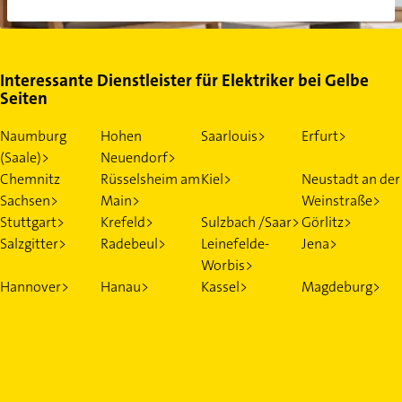
Interessante Dienstleister für Elektriker bei Gelbe
Seiten
Naumburg
Hohen
Saarlouis>
Erfurt>
(Saale)>
Neuendorf>
Chemnitz
Rüsselsheim am
Kiel>
Neustadt an der
Sachsen>
Main>
Weinstraße>
Stuttgart>
Krefeld>
Sulzbach /Saar>
Görlitz>
Salzgitter>
Radebeul>
Leinefelde-
Jena>
Worbis>
Hannover>
Hanau>
Kassel>
Magdeburg>