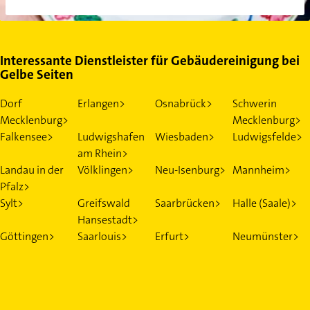
Interessante Dienstleister für Gebäudereinigung bei
Gelbe Seiten
Dorf
Erlangen>
Osnabrück>
Schwerin
Mecklenburg>
Mecklenburg>
Falkensee>
Ludwigshafen
Wiesbaden>
Ludwigsfelde>
am Rhein>
Landau in der
Völklingen>
Neu-Isenburg>
Mannheim>
Pfalz>
Sylt>
Greifswald
Saarbrücken>
Halle (Saale)>
Hansestadt>
Göttingen>
Saarlouis>
Erfurt>
Neumünster>