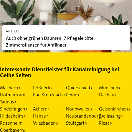
ARTIKEL
Auch ohne grünen Daumen: 7 Pflegeleichte
Zimmerpflanzen für Anfänger
Interessante Dienstleister für Kanalreinigung bei
Gelbe Seiten
Machern>
Pößneck>
Quierschied>
München>
Hofheim am
Bad Kreuznach>
Peine>
Dachau>
Taunus>
Sindelfingen>
Achern>
Nonnweiler>
Gelsenkirchen>
Hildesheim>
Hanau>
Neubrandenburg>
Freilassing>
Rosenheim
Wiesbaden>
Stuttgart>
Riesa>
Oberbayern>