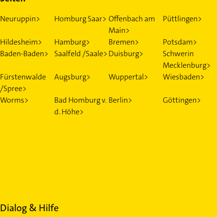
Neuruppin>
Homburg Saar>
Offenbach am
Püttlingen>
Main>
Hildesheim>
Hamburg>
Bremen>
Potsdam>
Baden-Baden>
Saalfeld /Saale>
Duisburg>
Schwerin
Mecklenburg>
Fürstenwalde
Augsburg>
Wuppertal>
Wiesbaden>
/Spree>
Worms>
Bad Homburg v.
Berlin>
Göttingen>
d. Höhe>
Dialog & Hilfe